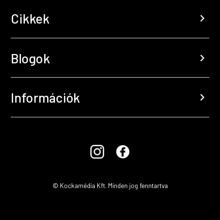
Cikkek
chevron_right
Blogok
chevron_right
Információk
chevron_right
© Kockamédia Kft. Minden jog fenntartva