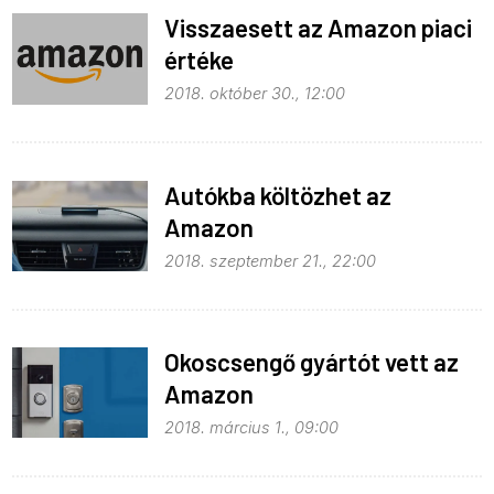
Visszaesett az Amazon piaci
értéke
2018. október 30., 12:00
Autókba költözhet az
Amazon
2018. szeptember 21., 22:00
Okoscsengő gyártót vett az
Amazon
2018. március 1., 09:00