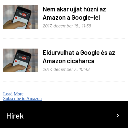
Nem akar ujjat húzni az
Amazon a Google-lel
2017. december 18., 11:58
Eldurvulhat a Google és az
Amazon cicaharca
2017. december 7., 10:43
Load More
Subscribe to Amazon
Hírek
chevron_right