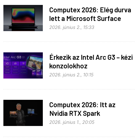
Computex 2026: Elég durva
lett a Microsoft Surface
Laptop Ultra
2026. június 2., 15:33
Érkezik az Intel Arc G3 – kézi
konzolokhoz
2026. június 2., 10:15
Computex 2026: Itt az
Nvidia RTX Spark
processzor
2026. június 1., 20:05