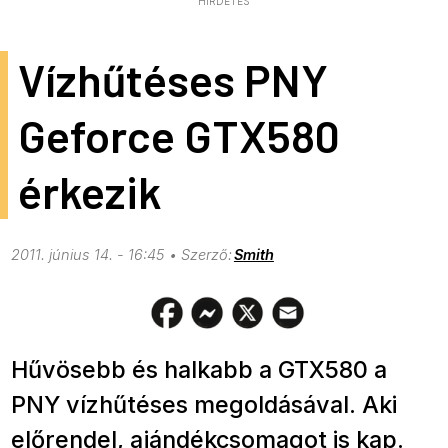
HIRDETÉS
Vízhűtéses PNY
Geforce GTX580
érkezik
2011. június 14. - 16:45
Smith
Hűvösebb és halkabb a GTX580 a
PNY vízhűtéses megoldásával. Aki
előrendel, ajándékcsomagot is kap.