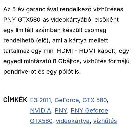
Az 5 év garanciával rendelkező vízhűtéses
PNY GTX580-as videokártyából elsőként
egy limitált számban készült csomag
rendelhető (elő), ami a kártya mellett
tartalmaz egy mini HDMI - HDMI kábelt, egy
egyedi mintázatú 8 Gbájtos, vízhűtés formájú
pendrive-ot és egy pólót is.
CÍMKÉK
E3 2011
,
GeForce
,
GTX 580
,
NVIDIA
,
PNY
,
PNY Geforce
GTX580
,
videokártya
,
vízhűtés