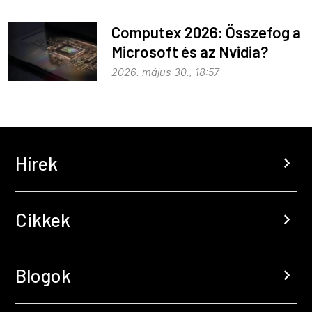
Computex 2026: Összefog a
Microsoft és az Nvidia?
2026. május 30., 18:57
Hírek
chevron_right
Cikkek
chevron_right
Blogok
chevron_right