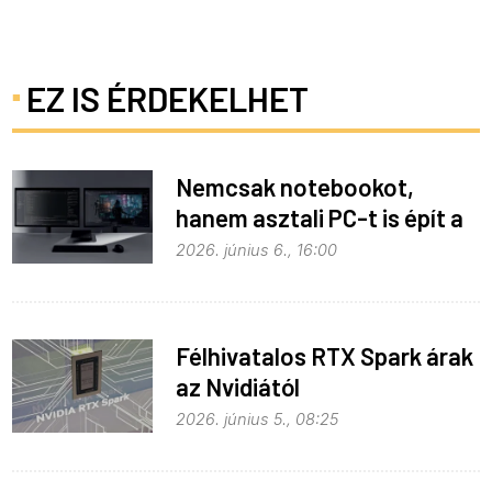
EZ IS ÉRDEKELHET
Nemcsak notebookot,
hanem asztali PC-t is épít a
Microsoft az RTX Spark köré
2026. június 6., 16:00
Félhivatalos RTX Spark árak
az Nvidiától
2026. június 5., 08:25