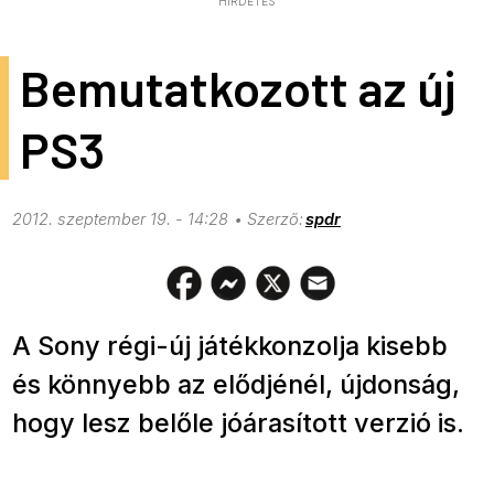
HIRDETÉS
Bemutatkozott az új
PS3
2012. szeptember 19. - 14:28
spdr
A Sony régi-új játékkonzolja kisebb
és könnyebb az elődjénél, újdonság,
hogy lesz belőle jóárasított verzió is.