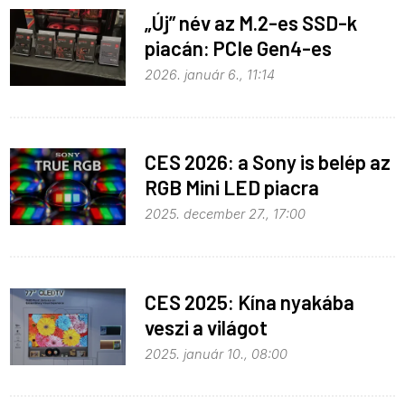
„Új” név az M.2-es SSD-k
piacán: PCIe Gen4-es
meghajtókkal jelentkezett a
2026. január 6., 11:14
SanDisk
CES 2026: a Sony is belép az
RGB Mini LED piacra
2025. december 27., 17:00
CES 2025: Kína nyakába
veszi a világot
2025. január 10., 08:00