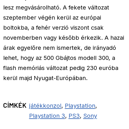
lesz megvásárolható. A fekete változat
szeptember végén kerül az európai
boltokba, a fehér verzió viszont csak
novemberben vagy később érkezik. A hazai
árak egyelőre nem ismertek, de irányadó
lehet, hogy az 500 Gbájtos modell 300, a
flash memóriás változat pedig 230 euróba
kerül majd Nyugat-Európában.
CÍMKÉK
játékkonzol
,
Playstation
,
Playstation 3
,
PS3
,
Sony