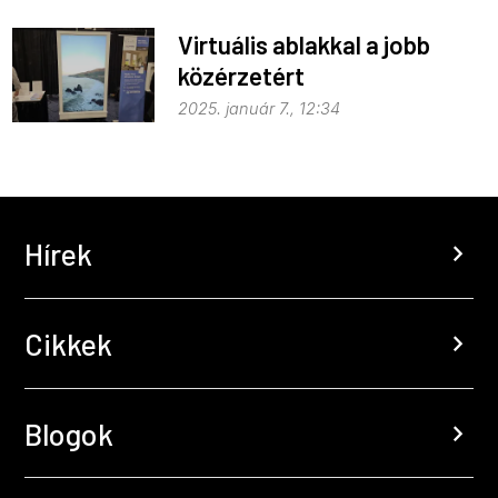
Virtuális ablakkal a jobb
közérzetért
2025. január 7., 12:34
Hírek
chevron_right
Cikkek
chevron_right
Blogok
chevron_right