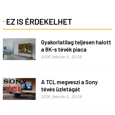
EZ IS ÉRDEKELHET
Gyakorlatilag teljesen halott
a 8K-s tévék piaca
2026. február 3., 20:29
A TCL megveszi a Sony
tévés üzletágát
2026. február 2., 20:29