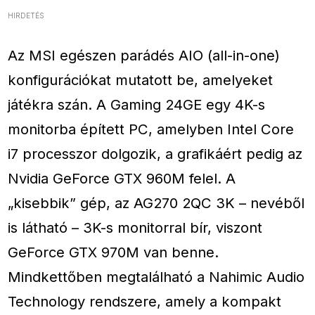
HIRDETÉS
Az MSI egészen parádés AIO (all-in-one)
konfigurációkat mutatott be, amelyeket
játékra szán. A Gaming 24GE egy 4K-s
monitorba épített PC, amelyben Intel Core
i7 processzor dolgozik, a grafikáért pedig az
Nvidia GeForce GTX 960M felel. A
„kisebbik” gép, az AG270 2QC 3K – nevéből
is látható – 3K-s monitorral bír, viszont
GeForce GTX 970M van benne.
Mindkettőben megtalálható a Nahimic Audio
Technology rendszere, amely a kompakt