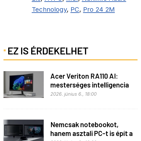
Technology
,
PC
,
Pro 24 2M
EZ IS ÉRDEKELHET
Acer Veriton RA110 AI:
mesterséges intelligencia
helyben
2026. június 6., 18:00
Nemcsak notebookot,
hanem asztali PC-t is épít a