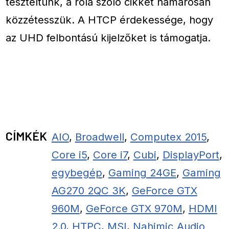
teszteltünk, a róla szóló cikket hamarosan
közzétesszük. A HTCP érdekessége, hogy
az UHD felbontású kijelzőket is támogatja.
CÍMKÉK
AIO
,
Broadwell
,
Computex 2015
,
Core i5
,
Core i7
,
Cubi
,
DisplayPort
,
egybegép
,
Gaming 24GE
,
Gaming
AG270 2QC 3K
,
GeForce GTX
960M
,
GeForce GTX 970M
,
HDMI
2.0
,
HTPC
,
MSI
,
Nahimic Audio