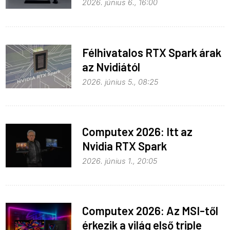
Microsoft az RTX Spark köré
2026. június 6., 16:00
Félhivatalos RTX Spark árak
az Nvidiától
2026. június 5., 08:25
Computex 2026: Itt az
Nvidia RTX Spark
processzor
2026. június 1., 20:05
Computex 2026: Az MSI-től
érkezik a világ első triple