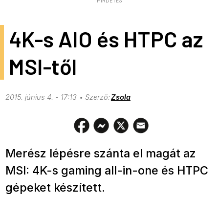
HIRDETÉS
4K-s AIO és HTPC az
MSI-től
2015. június 4. - 17:13
Zsola
Merész lépésre szánta el magát az
MSI: 4K-s gaming all-in-one és HTPC
gépeket készített.