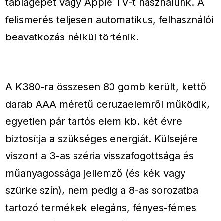
táblagépet vagy Apple TV-t használunk. A
felismerés teljesen automatikus, felhasználói
beavatkozás nélkül történik.
A K380-ra összesen 80 gomb került, kettő
darab AAA méretű ceruzaelemről működik,
egyetlen pár tartós elem kb. két évre
biztosítja a szükséges energiát. Külsejére
viszont a 3-as széria visszafogottsága és
műanyagossága jellemző (és kék vagy
szürke szín), nem pedig a 8-as sorozatba
tartozó termékek elegáns, fényes-fémes