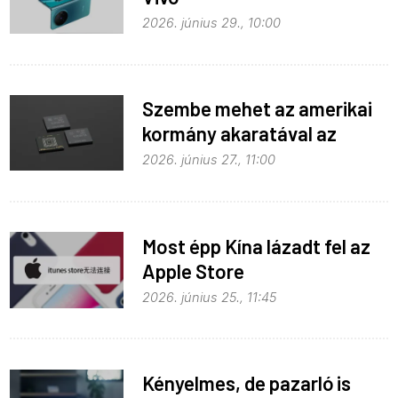
2026. június 29., 10:00
Szembe mehet az amerikai
kormány akaratával az
Apple
2026. június 27., 11:00
Most épp Kína lázadt fel az
Apple Store
monopolhelyzete ellen
2026. június 25., 11:45
Kényelmes, de pazarló is