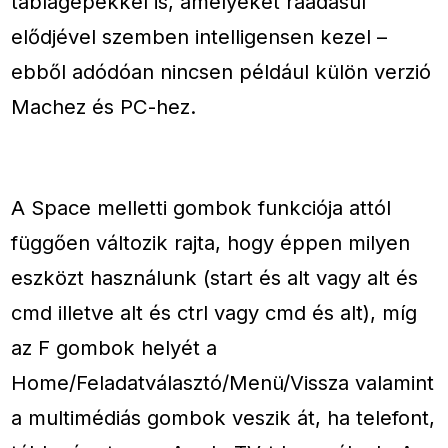
táblagépekkel is, amelyeket ráadásul
elődjével szemben intelligensen kezel –
ebből adódóan nincsen például külön verzió
Machez és PC-hez.
A Space melletti gombok funkciója attól
függően változik rajta, hogy éppen milyen
eszközt használunk (start és alt vagy alt és
cmd illetve alt és ctrl vagy cmd és alt), míg
az F gombok helyét a
Home/Feladatválasztó/Menü/Vissza valamint
a multimédiás gombok veszik át, ha telefont,