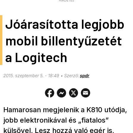
HIRDETÉS
Jóárasította legjobb
mobil billentyűzetét
a Logitech
2015. szeptember 5. - 18:49
spdr
Hamarosan megjelenik a K810 utódja,
jobb elektronikával és „fiatalos”
külsővel. Lesz hozzá való egér is.