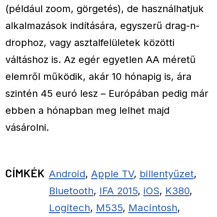
(például zoom, görgetés), de használhatjuk
alkalmazások indítására, egyszerű drag-n-
drophoz, vagy asztalfelületek közötti
váltáshoz is. Az egér egyetlen AA méretű
elemről működik, akár 10 hónapig is, ára
szintén 45 euró lesz – Európában pedig már
ebben a hónapban meg lelhet majd
vásárolni.
CÍMKÉK
Android
,
Apple TV
,
billentyűzet
,
Bluetooth
,
IFA 2015
,
iOS
,
K380
,
Logitech
,
M535
,
Macintosh
,