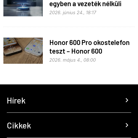
egyben a vezeték nélküli
töltés
2026. június 24., 18:17
Honor 600 Pro okostelefon
teszt – Honor 600
kitekintéssel
2026. május 4., 08:00
Hírek
chevron_right
Cikkek
chevron_right