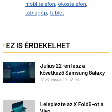
mobiltelefon
,
okostelefon
,
táblagép
,
tablet
EZ IS ÉRDEKELHET
Július 22-én lesz a
következő Samsung Galaxy
Unpacked – ez várható
2026. június 30., 16:00
Leleplezte az X Fold6-ot a
Vivo