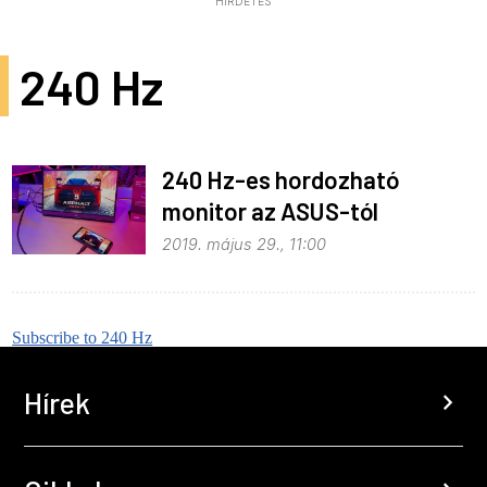
HIRDETÉS
240 Hz
240 Hz-es hordozható
monitor az ASUS-tól
2019. május 29., 11:00
Subscribe to 240 Hz
Hírek
chevron_right