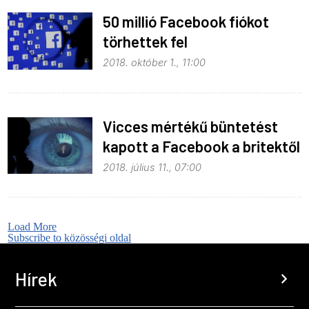
50 millió Facebook fiókot
törhettek fel
2018. október 1., 11:00
Vicces mértékű büntetést
kapott a Facebook a britektől
2018. július 11., 07:00
Load More
Subscribe to közösségi oldal
Hírek
chevron_right