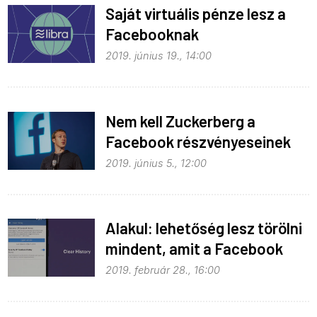
Saját virtuális pénze lesz a
Facebooknak
2019. június 19., 14:00
Nem kell Zuckerberg a
Facebook részvényeseinek
2019. június 5., 12:00
Alakul: lehetőség lesz törölni
mindent, amit a Facebook
tud rólunk
2019. február 28., 16:00