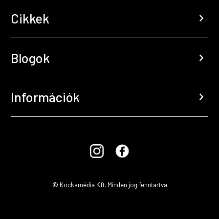
Cikkek
chevron_right
Blogok
chevron_right
Információk
chevron_right
© Kockamédia Kft. Minden jog fenntartva