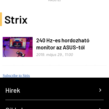
HIRDETÉS
Strix
240 Hz-es hordozható
monitor az ASUS-tól
2019. május 29., 11:00
Subscribe to Strix
Hírek
chevron_right