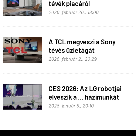
tévék piacáról
2026. február 26., 18:00
A TCL megveszi a Sony
tévés üzletágát
2026. február 2., 20:29
CES 2026: Az LG robotjai
elveszik a … házimunkát
2026. január 5., 20:10