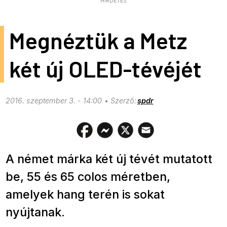
HIRDETÉS
Megnéztük a Metz
két új OLED-tévéjét
2016. szeptember 3. - 14:00
spdr
A német márka két új tévét mutatott
be, 55 és 65 colos méretben,
amelyek hang terén is sokat
nyújtanak.