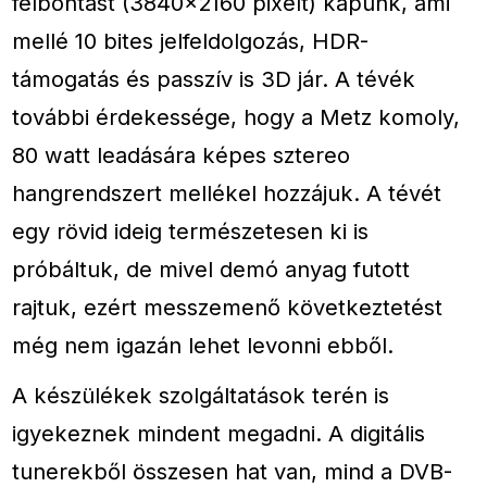
felbontást (3840×2160 pixelt) kapunk, ami
mellé 10 bites jelfeldolgozás, HDR-
támogatás és passzív is 3D jár. A tévék
további érdekessége, hogy a Metz komoly,
80 watt leadására képes sztereo
hangrendszert mellékel hozzájuk. A tévét
egy rövid ideig természetesen ki is
próbáltuk, de mivel demó anyag futott
rajtuk, ezért messzemenő következtetést
még nem igazán lehet levonni ebből.
A készülékek szolgáltatások terén is
igyekeznek mindent megadni. A digitális
tunerekből összesen hat van, mind a DVB-