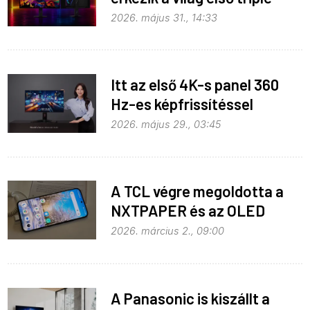
mode monitora
2026. május 31., 14:33
Itt az első 4K-s panel 360
Hz-es képfrissítéssel
2026. május 29., 03:45
A TCL végre megoldotta a
NXTPAPER és az OLED
házasítását
2026. március 2., 09:00
A Panasonic is kiszállt a