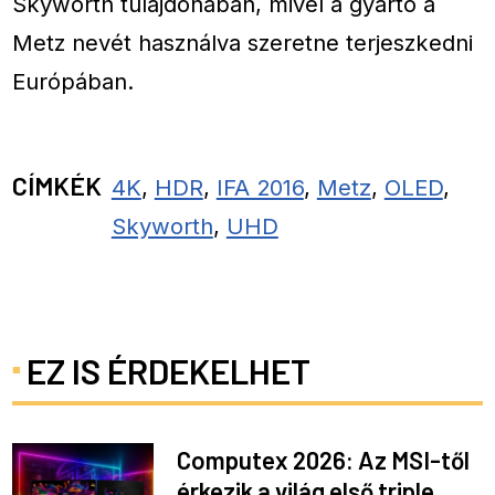
Skyworth tulajdonában, mivel a gyártó a
Metz nevét használva szeretne terjeszkedni
Európában.
CÍMKÉK
4K
,
HDR
,
IFA 2016
,
Metz
,
OLED
,
Skyworth
,
UHD
EZ IS ÉRDEKELHET
Computex 2026: Az MSI-től
érkezik a világ első triple