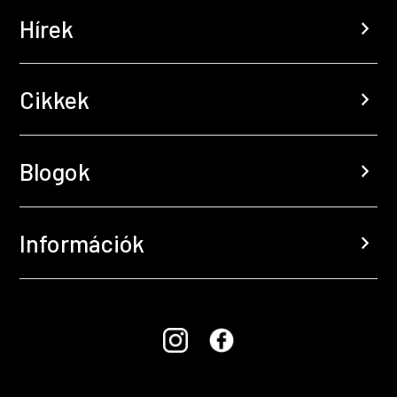
Hírek
chevron_right
Cikkek
chevron_right
Blogok
chevron_right
Információk
chevron_right