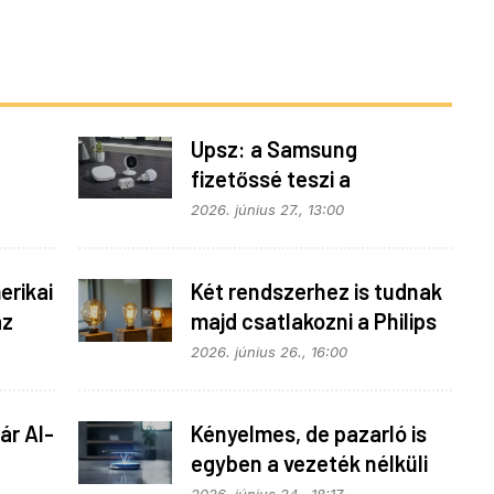
Upsz: a Samsung
fizetőssé teszi a
fonok
SmartThings API
2026. június 27., 13:00
hozzáférést
rikai
Két rendszerhez is tudnak
az
majd csatlakozni a Philips
Hue égők
2026. június 26., 16:00
ár AI-
Kényelmes, de pazarló is
egyben a vezeték nélküli
töltés