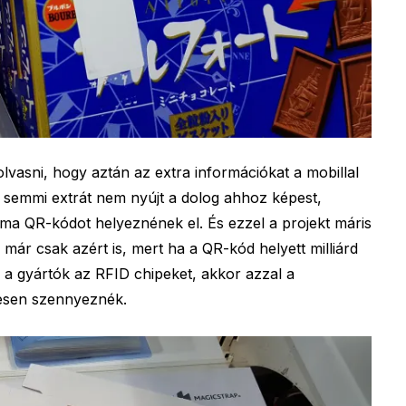
eolvasni, hogy aztán az extra információkat a mobillal
ak semmi extrát nem nyújt a dolog ahhoz képest,
ma QR-kódot helyeznének el. És ezzel a projekt máris
, már csak azért is, mert ha a QR-kód helyett milliárd
 a gyártók az RFID chipeket, akkor azzal a
egesen szennyeznék.