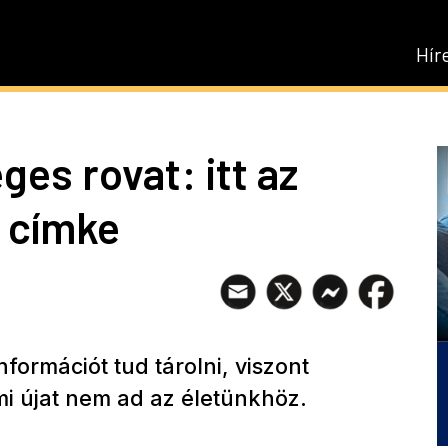
Hír
ges rovat: itt az
 címke
formációt tud tárolni, viszont
i újat nem ad az életünkhöz.