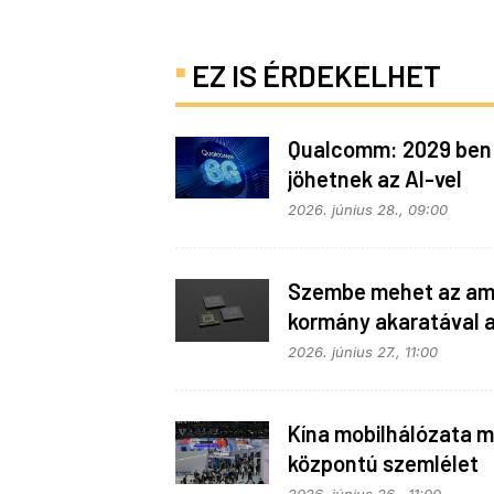
EZ IS ÉRDEKELHET
Qualcomm: 2029 ben
jöhetnek az AI-vel
telepakolt 6G-s tele
2026. június 28., 09:00
Szembe mehet az ame
kormány akaratával 
Apple
2026. június 27., 11:00
Kína mobilhálózata m
központú szemlélet
alapján fejlődik