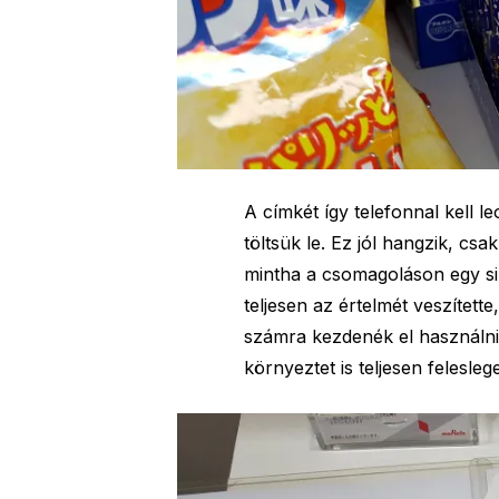
A címkét így telefonnal kell l
töltsük le. Ez jól hangzik, cs
mintha a csomagoláson egy si
teljesen az értelmét veszítette
számra kezdenék el használni
környeztet is teljesen felesl