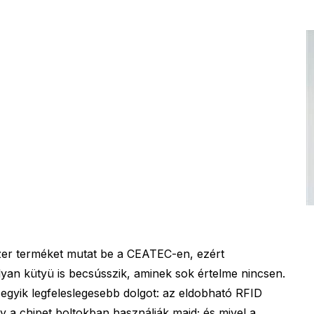
zer terméket mutat be a CEATEC-en, ezért
yan kütyü is becsússzik, aminek sok értelme nincsen.
 egyik legfeleslegesebb dolgot: az eldobható RFID
y a chipet boltokban használják majd; és mivel a