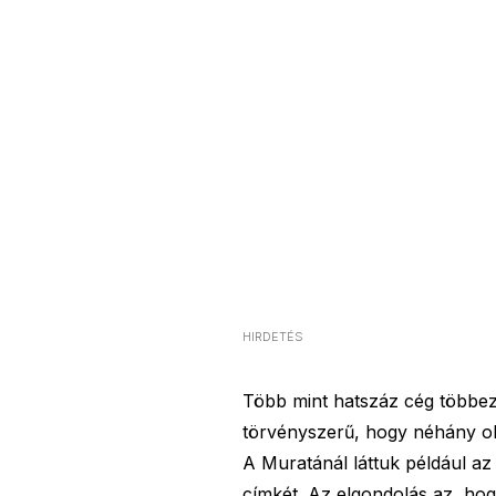
HIRDETÉS
Több mint hatszáz cég többe
törvényszerű, hogy néhány ol
A Muratánál láttuk például az
címkét. Az elgondolás az, hog