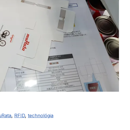
uRata
,
RFID
,
technológia