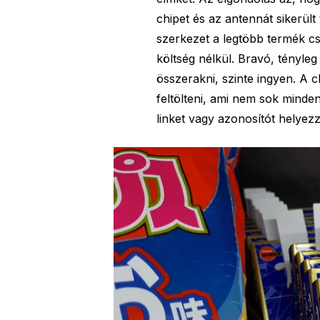
chipet és az antennát sikerül
szerkezet a legtöbb termék cs
költség nélkül. Bravó, tényle
összerakni, szinte ingyen. A c
feltölteni, ami nem sok minde
linket vagy azonosítót helyez