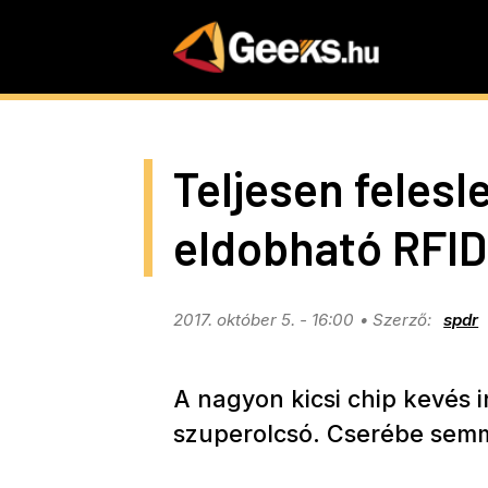
Skip
to
main
content
Teljesen felesle
eldobható RFID
2017. október 5. - 16:00
spdr
A nagyon kicsi chip kevés in
szuperolcsó. Cserébe semm