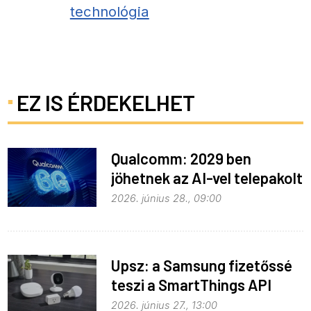
technológia
EZ IS ÉRDEKELHET
Qualcomm: 2029 ben
jöhetnek az AI-vel telepakolt
6G-s telefonok
2026. június 28., 09:00
Upsz: a Samsung fizetőssé
teszi a SmartThings API
hozzáférést
2026. június 27., 13:00