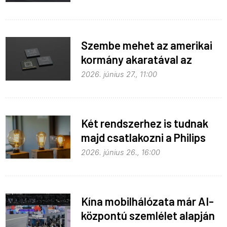
Szembe mehet az amerikai
kormány akaratával az
Apple
2026. június 27., 11:00
Két rendszerhez is tudnak
majd csatlakozni a Philips
Hue égők
2026. június 26., 16:00
Kína mobilhálózata már AI-
központú szemlélet alapján