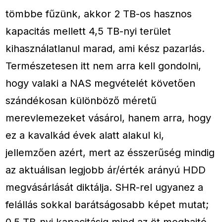
tömbbe fűzünk, akkor 2 TB-os hasznos
kapacitás mellett 4,5 TB-nyi terület
kihasználatlanul marad, ami kész pazarlás.
Természetesen itt nem arra kell gondolni,
hogy valaki a NAS megvételét követően
szándékosan különböző méretű
merevlemezeket vásárol, hanem arra, hogy
ez a kavalkád évek alatt alakul ki,
jellemzően azért, mert az ésszerűség mindig
az aktuálisan legjobb ár/érték arányú HDD
megvásárlását diktálja. SHR-rel ugyanez a
felállás sokkal barátságosabb képet mutat;
0,5 TB-nyi kapacitásig mind az öt meghajtó