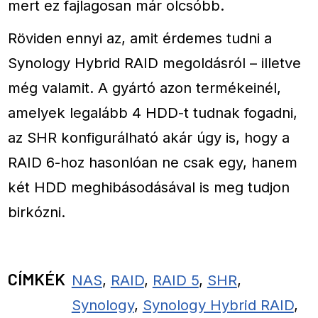
mert ez fajlagosan már olcsóbb.
Röviden ennyi az, amit érdemes tudni a
Synology Hybrid RAID megoldásról – illetve
még valamit. A gyártó azon termékeinél,
amelyek legalább 4 HDD-t tudnak fogadni,
az SHR konfigurálható akár úgy is, hogy a
RAID 6-hoz hasonlóan ne csak egy, hanem
két HDD meghibásodásával is meg tudjon
birkózni.
CÍMKÉK
NAS
,
RAID
,
RAID 5
,
SHR
,
Synology
,
Synology Hybrid RAID
,