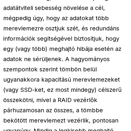
adatátviteli sebesség növelése a cél,
mégpedig úgy, hogy az adatokat több
merevlemezre osztjuk szét, és redundáns
információk segítségével biztosítjuk, hogy
egy (vagy több) meghajtó hibája esetén az
adatok ne sérüljenek. A hagyományos
szempontok szerint tömbön belül
ugyanakkora kapacitású merevlemezeket
(vagy SSD-ket, ez most mindegy) célszerű
összekötni, mivel a RAID vezérlők
párhuzamosan az összes, a tömbbe
bekötött merevlemezt vezérlik, pontosan
ugyanúgy. Mindig a legkisebb meghajtó