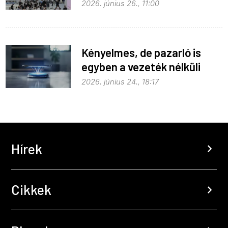
fejlődik
2026. június 26., 11:00
Kényelmes, de pazarló is
egyben a vezeték nélküli
töltés
2026. június 24., 18:17
Hírek
chevron_right
Cikkek
chevron_right