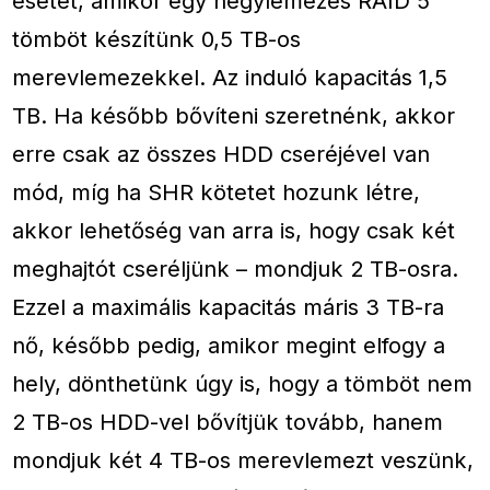
esetet, amikor egy négylemezes RAID 5
tömböt készítünk 0,5 TB-os
merevlemezekkel. Az induló kapacitás 1,5
TB. Ha később bővíteni szeretnénk, akkor
erre csak az összes HDD cseréjével van
mód, míg ha SHR kötetet hozunk létre,
akkor lehetőség van arra is, hogy csak két
meghajtót cseréljünk – mondjuk 2 TB-osra.
Ezzel a maximális kapacitás máris 3 TB-ra
nő, később pedig, amikor megint elfogy a
hely, dönthetünk úgy is, hogy a tömböt nem
2 TB-os HDD-vel bővítjük tovább, hanem
mondjuk két 4 TB-os merevlemezt veszünk,