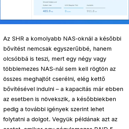
Az SHR a komolyabb NAS-oknál a későbbi
bővítést nemcsak egyszerűbbé, hanem
olcsóbbá is teszi, mert egy négy vagy
többlemezes NAS-nál sem kell rögtön az
összes meghajtót cserélni, elég kettő
bővítésével indulni – a kapacitás már ebben
az esetben is növekszik, a későbbiekben
pedig a további igények szerint lehet
folytatni a dolgot. Vegyük példának azt az