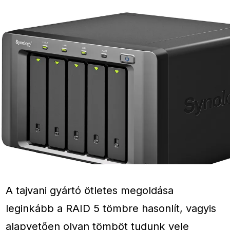
A tajvani gyártó ötletes megoldása
leginkább a RAID 5 tömbre hasonlít, vagyis
alapvetően olyan tömböt tudunk vele