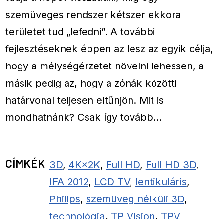
szemüveges rendszer kétszer ekkora
területet tud „lefedni”. A további
fejlesztéseknek éppen az lesz az egyik célja,
hogy a mélységérzetet növelni lehessen, a
másik pedig az, hogy a zónák közötti
határvonal teljesen eltűnjön. Mit is
mondhatnánk? Csak így tovább…
CÍMKÉK
3D
,
4K×2K
,
Full HD
,
Full HD 3D
,
IFA 2012
,
LCD TV
,
lentikuláris
,
Philips
,
szemüveg nélküli 3D
,
technológia
,
TP Vision
,
TPV