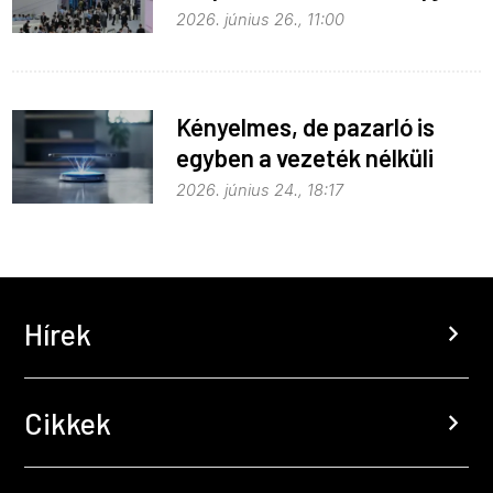
fejlődik
2026. június 26., 11:00
Kényelmes, de pazarló is
egyben a vezeték nélküli
töltés
2026. június 24., 18:17
Hírek
chevron_right
Cikkek
chevron_right