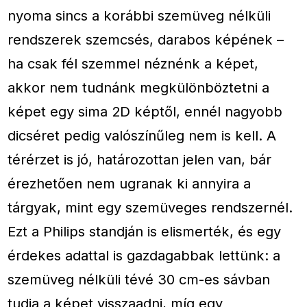
nyoma sincs a korábbi szemüveg nélküli
rendszerek szemcsés, darabos képének –
ha csak fél szemmel néznénk a képet,
akkor nem tudnánk megkülönböztetni a
képet egy sima 2D képtől, ennél nagyobb
dicséret pedig valószínűleg nem is kell. A
térérzet is jó, határozottan jelen van, bár
érezhetően nem ugranak ki annyira a
tárgyak, mint egy szemüveges rendszernél.
Ezt a Philips standján is elismerték, és egy
érdekes adattal is gazdagabbak lettünk: a
szemüveg nélküli tévé 30 cm-es sávban
tudja a képet visszaadni, míg egy