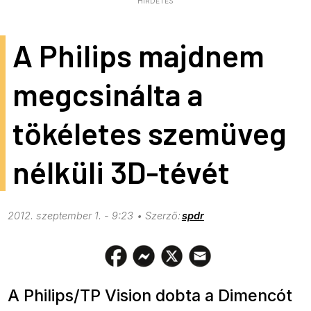
HIRDETÉS
A Philips majdnem
megcsinálta a
tökéletes szemüveg
nélküli 3D-tévét
2012. szeptember 1. - 9:23
spdr
A Philips/TP Vision dobta a Dimencót