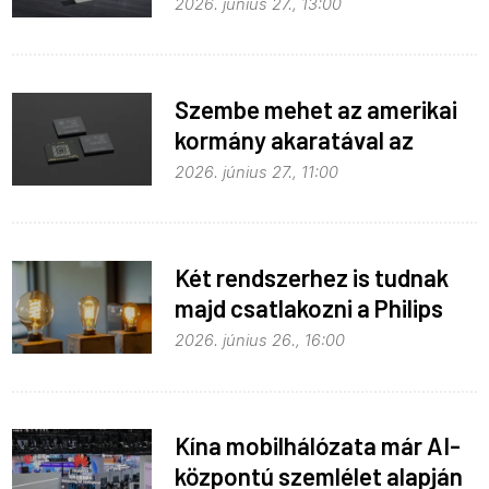
hozzáférést
2026. június 27., 13:00
Szembe mehet az amerikai
kormány akaratával az
Apple
2026. június 27., 11:00
Két rendszerhez is tudnak
majd csatlakozni a Philips
Hue égők
2026. június 26., 16:00
Kína mobilhálózata már AI-
központú szemlélet alapján