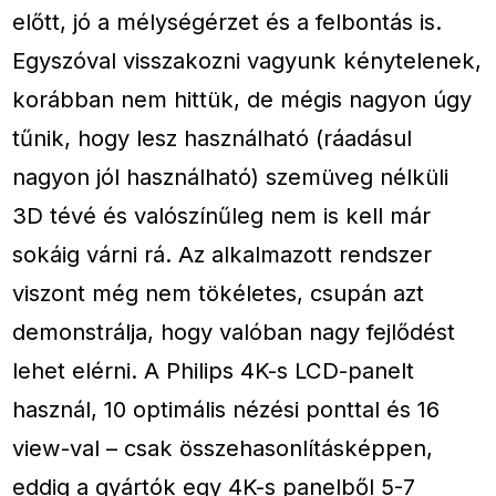
előtt, jó a mélységérzet és a felbontás is.
Egyszóval visszakozni vagyunk kénytelenek,
korábban nem hittük, de mégis nagyon úgy
tűnik, hogy lesz használható (ráadásul
nagyon jól használható) szemüveg nélküli
3D tévé és valószínűleg nem is kell már
sokáig várni rá. Az alkalmazott rendszer
viszont még nem tökéletes, csupán azt
demonstrálja, hogy valóban nagy fejlődést
lehet elérni. A Philips 4K-s LCD-panelt
használ, 10 optimális nézési ponttal és 16
view-val – csak összehasonlításképpen,
eddig a gyártók egy 4K-s panelből 5-7