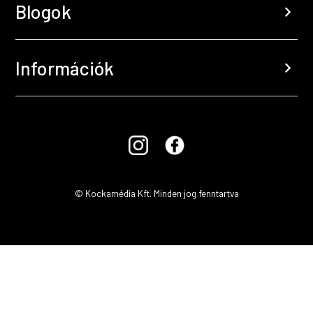
Blogok
chevron_right
Információk
chevron_right
© Kockamédia Kft. Minden jog fenntartva