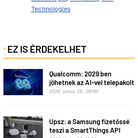
Technologies
EZ IS ÉRDEKELHET
Qualcomm: 2029 ben
jöhetnek az AI-vel telepakolt
6G-s telefonok
2026. június 28., 09:00
Upsz: a Samsung fizetőssé
teszi a SmartThings API