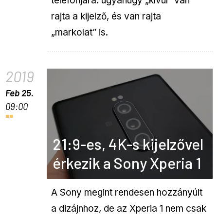
telefonjára: ugyanúgy „kívül” van
rajta a kijelző, és van rajta
„markolat” is.
2019
Feb 25.
09:00
21:9-es, 4K-s kijelzővel
érkezik a Sony Xperia 1
A Sony megint rendesen hozzányúlt
a dizájnhoz, de az Xperia 1 nem csak