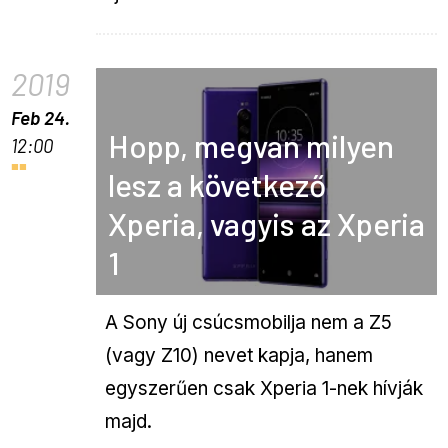
2019
Feb 24.
Hopp, megvan milyen
12:00
lesz a következő
Xperia, vagyis az Xperia
1
A Sony új csúcsmobilja nem a Z5
(vagy Z10) nevet kapja, hanem
egyszerűen csak Xperia 1-nek hívják
majd.