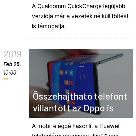
A Qualcomm QuickCharge legújabb
verziója már a vezeték nélküli töltést
is támogatja.
2019
Feb 25.
10:00
Összehajtható telefont
villantott az Oppo is
A mobil eléggé hasonlít a Huawei