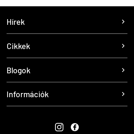
Hírek
chevron_right
Cikkek
chevron_right
Blogok
chevron_right
Információk
chevron_right