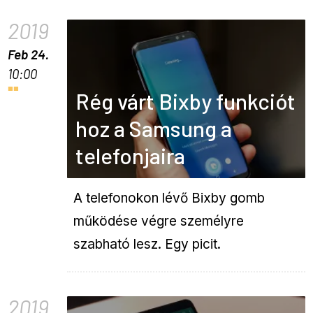
2019
Feb 24.
10:00
Rég várt Bixby funkciót
hoz a Samsung a
telefonjaira
A telefonokon lévő Bixby gomb
működése végre személyre
szabható lesz. Egy picit.
2019