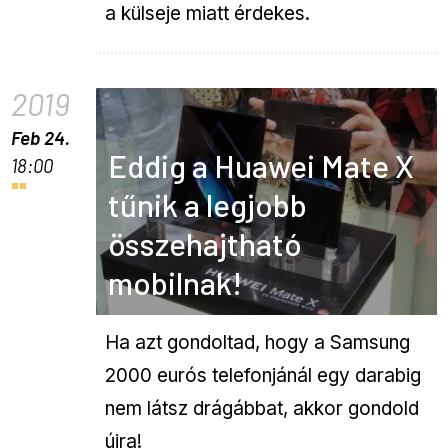
a külseje miatt érdekes.
2019
Feb 24.
Eddig a Huawei Mate X
18:00
tűnik a legjobb
összehajtható
mobilnak!
Ha azt gondoltad, hogy a Samsung
2000 eurós telefonjánál egy darabig
nem látsz drágábbat, akkor gondold
újra!