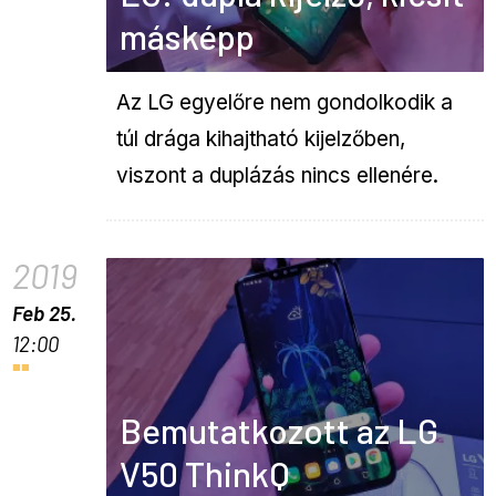
másképp
Az LG egyelőre nem gondolkodik a
túl drága kihajtható kijelzőben,
viszont a duplázás nincs ellenére.
2019
Feb 25.
12:00
Bemutatkozott az LG
V50 ThinkQ