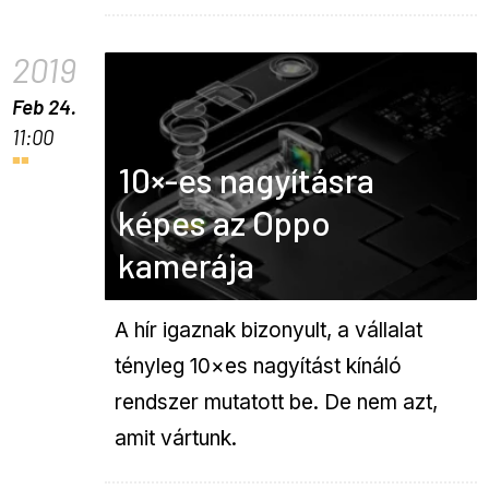
2019
Feb 24.
11:00
10×-es nagyításra
képes az Oppo
kamerája
A hír igaznak bizonyult, a vállalat
tényleg 10×es nagyítást kínáló
rendszer mutatott be. De nem azt,
amit vártunk.