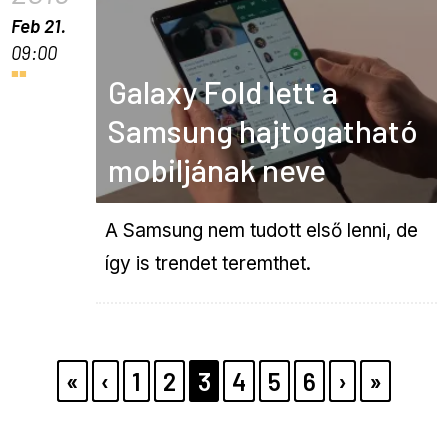
Feb 21.
09:00
Galaxy Fold lett a
Samsung hajtogatható
mobiljának neve
A Samsung nem tudott első lenni, de
így is trendet teremthet.
Pagination
ELSŐ
«
ELŐZŐ
‹
PAGE
1
PAGE
2
PAGE
3
PAGE
4
PAGE
5
PAGE
6
KÖVETKE
›
UTOLS
»
OLDAL
OLDAL
OLDAL
OLDAL