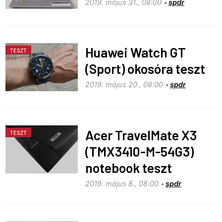
2019. május 31., 08:00
spdr
Huawei Watch GT
TESZT
(Sport) okosóra teszt
2019. május 20., 08:00
spdr
Acer TravelMate X3
TESZT
(TMX3410-M-54G3)
notebook teszt
2019. május 8., 08:00
spdr