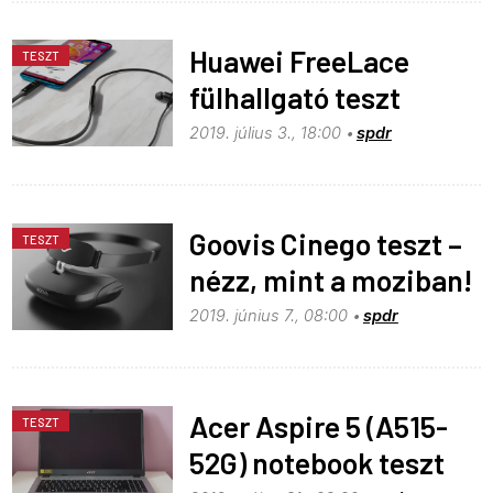
Huawei FreeLace
TESZT
fülhallgató teszt
2019. július 3., 18:00
spdr
Goovis Cinego teszt –
TESZT
nézz, mint a moziban!
2019. június 7., 08:00
spdr
Acer Aspire 5 (A515-
TESZT
52G) notebook teszt