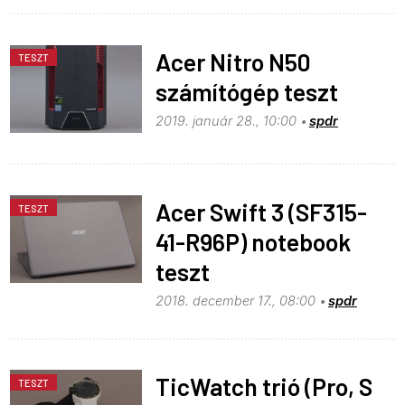
Acer Nitro N50
TESZT
számítógép teszt
2019. január 28., 10:00
spdr
Acer Swift 3 (SF315-
TESZT
41-R96P) notebook
teszt
2018. december 17., 08:00
spdr
TicWatch trió (Pro, S
TESZT