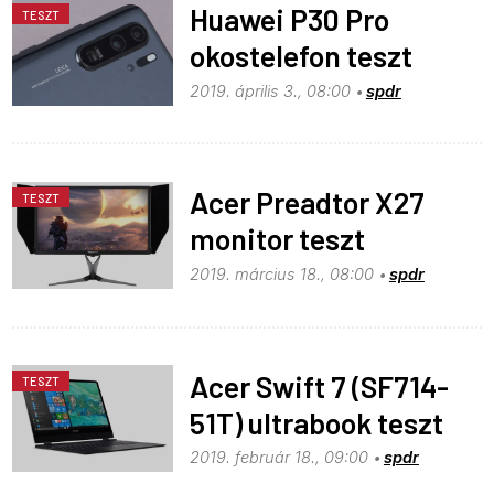
Huawei P30 Pro
TESZT
okostelefon teszt
2019. április 3., 08:00
spdr
Acer Preadtor X27
TESZT
monitor teszt
2019. március 18., 08:00
spdr
Acer Swift 7 (SF714-
TESZT
51T) ultrabook teszt
2019. február 18., 09:00
spdr