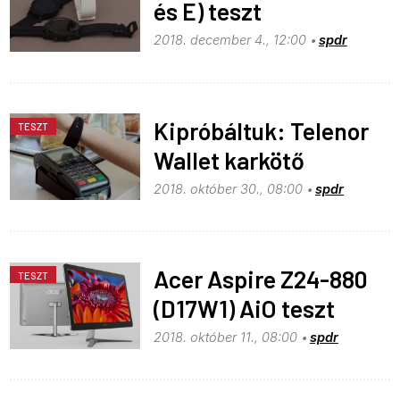
és E) teszt
2018. december 4., 12:00
spdr
Kipróbáltuk: Telenor
TESZT
Wallet karkötő
2018. október 30., 08:00
spdr
Acer Aspire Z24-880
TESZT
(D17W1) AiO teszt
2018. október 11., 08:00
spdr