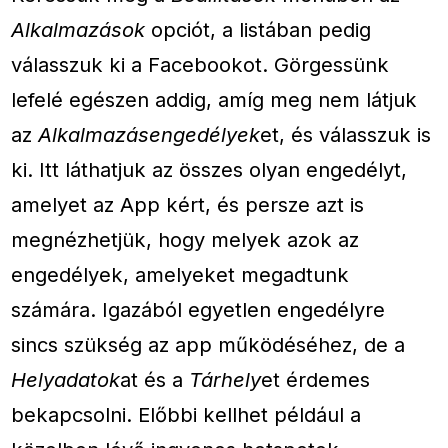
Alkalmazások
opciót, a listában pedig
válasszuk ki a Facebookot. Görgessünk
lefelé egészen addig, amíg meg nem látjuk
az
Alkalmazásengedélyek
et, és válasszuk is
ki. Itt láthatjuk az összes olyan engedélyt,
amelyet az App kért, és persze azt is
megnézhetjük, hogy melyek azok az
engedélyek, amelyeket megadtunk
számára. Igazából egyetlen engedélyre
sincs szükség az app működéséhez, de a
Helyadatok
at és a
Tárhely
et érdemes
bekapcsolni. Előbbi kellhet például a