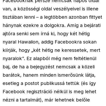
Facebooknak persze nemcsak napos oldal
van, a közösségi oldal veszélyeivel is illene
tisztában lenni – a legtöbben azonban fittyet
hánynak ezekre a dolgokra. Amíg a bejárati
ajtóra senki sem írná ki, hogy két hétig
nyaral Hawaiion, addig Facebookra sokan
kiírják, hogy „két hétig ne keressetek, mert
nyaralok”. Ez alapból még nem feltétlenül
baj, de ha a bejegyzést nemcsak a közeli
barátok, hanem minden ismerősünk látja,
esetleg a postot publikussá tettük (és így
Facebook regisztráció nélkül is meg lehet
nézni a tartalmát), már lehetnek belőle