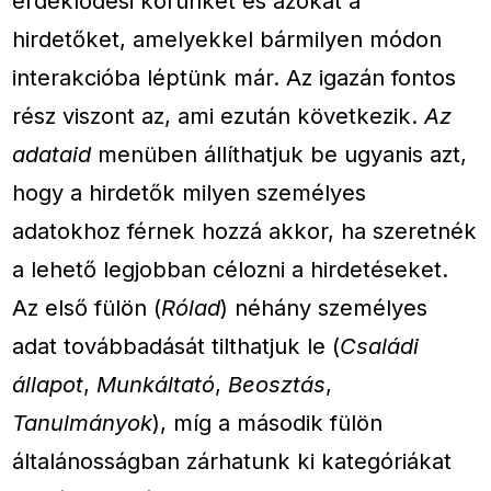
érdeklődési körünket és azokat a
hirdetőket, amelyekkel bármilyen módon
interakcióba léptünk már. Az igazán fontos
rész viszont az, ami ezután következik.
Az
adataid
menüben állíthatjuk be ugyanis azt,
hogy a hirdetők milyen személyes
adatokhoz férnek hozzá akkor, ha szeretnék
a lehető legjobban célozni a hirdetéseket.
Az első fülön (
Rólad
) néhány személyes
adat továbbadását tilthatjuk le (
Családi
állapot
,
Munkáltató
,
Beosztás
,
Tanulmányok
), míg a második fülön
általánosságban zárhatunk ki kategóriákat