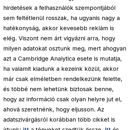
hirdetések a felhasználók szempontjából
sem feltétlenül rosszak, ha ugyanis nagy a
hatékonyság, akkor kevesebb reklám is
elég. Viszont nem árt vigyázni arra, hogy
milyen adatokat osztunk meg, mert ahogyan
azt a Cambridge Analytica esete is mutatja,
ha valamit kiadunk a kezeink közül, akkor
már csak elméletben rendelkezünk felette,
és többé nem lehetünk biztosak benne,
hogy az információ csak olyan helyre jut el,
ahová szeretnénk, hogy eljusson. Az
adatszivárgásról korábban több cikket is
írtunk:
itt
a tényeket szedtük össze,
itt
és