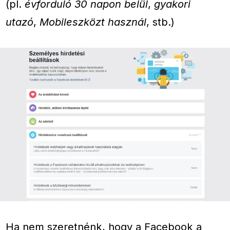
(pl.
évforduló 30 napon belül
,
gyakori
utazó
,
Mobileszközt használ
, stb.)
Ha nem szeretnénk, hogy a Facebook a