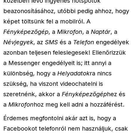
közelben lévő ingyenes hotspotok
beazonosításához, utóbbi pedig ahhoz, hogy
képet töltsünk fel a mobilról. A
Fényképezőgép
, a
Mikrofon
, a
Naptár
, a
Névjegyek
, az
SMS
és a
Telefon
engedélyek
azonban teljesen feleslegesek! Ellenőrizzük
a Messenger engedélyeit is; itt annyi a
különbség, hogy a
Helyadatok
ra nincs
szükség, ha viszont videochatelni is
szeretnénk, akkor a
Fényképezőgép
hez és
a
Mikrofon
hoz meg kell adni a hozzáférést.
Érdemes megfontolni akár azt is, hogy a
Facebookot telefonról nem használjuk, csak