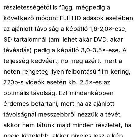
részletességétől is függ, mégpedig a
következő módon: Full HD adások esetében
az ajánlott távolság a képátló 1,6-2,0×-ese,
SD tartalomnál (ami lehet akár DVD, akár
tévéadás) pedig a képátló 3,0-3,5×-ese. A
teljesség kedvéért, no meg azért, mert a
neten rengeteg ilyen felbontású film kering,
720p-s videók esetén kb. 2,5×-es az
optimális távolság. Ezt mindenképpen
érdemes betartani, mert ha az ajánlott
távolságnál messzebbről nézzük a tévét,
akkor nem látunk majd minden részletet, ha
pedig közelebb, akkor pixeles lesz a kép.