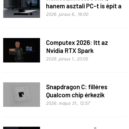
hanem asztali PC-t is épít a
Microsoft az RTX Spark köré
2026. június 6., 16:00
Computex 2026: Itt az
Nvidia RTX Spark
processzor
2026. június 1., 20:05
Snapdragon C: filléres
Qualcom chip érkezik
Widowshoz
2026. május 31., 12:57