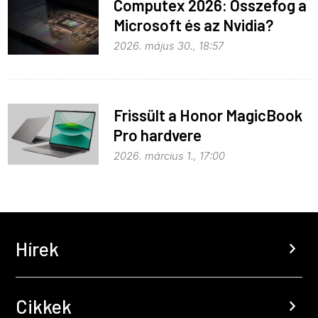
Computex 2026: Összefog a
Microsoft és az Nvidia?
2026. május 30., 18:57
Frissült a Honor MagicBook
Pro hardvere
2026. március 1., 17:00
Hírek
chevron_right
Cikkek
chevron_right