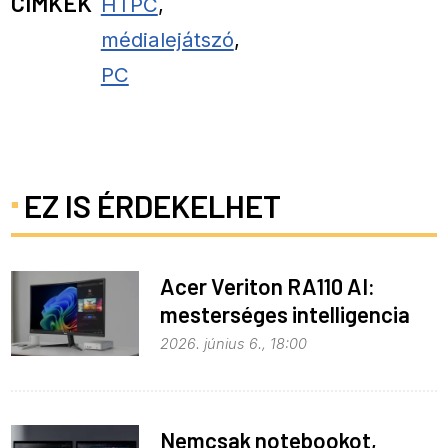
CÍMKÉK
HTPC
,
médialejátszó
,
PC
EZ IS ÉRDEKELHET
Acer Veriton RA110 AI:
mesterséges intelligencia
helyben
2026. június 6., 18:00
Nemcsak notebookot,