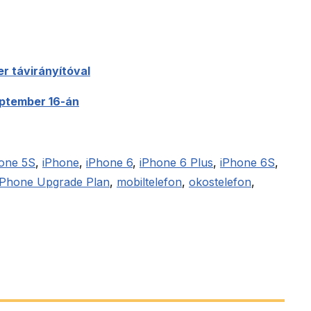
er távirányítóval
eptember 16-án
one 5S
,
iPhone
,
iPhone 6
,
iPhone 6 Plus
,
iPhone 6S
,
iPhone Upgrade Plan
,
mobiltelefon
,
okostelefon
,