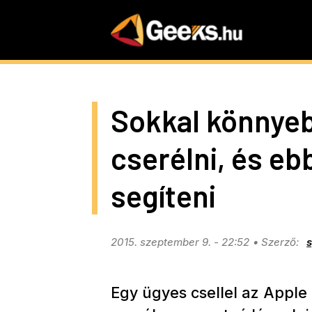
Skip
to
main
content
Sokkal könnyeb
cserélni, és eb
segíteni
2015. szeptember 9. - 22:52
Egy ügyes csellel az Apple