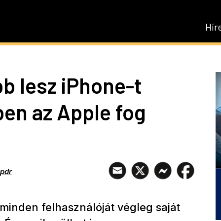
Hír
b lesz iPhone-t
ben az Apple fog
spdr
 minden felhasználóját végleg saját