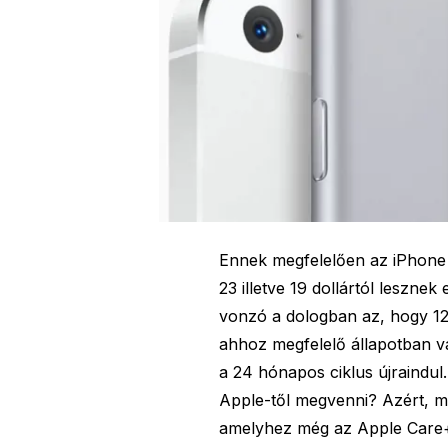
Ennek megfelelően az iPhone 6
23 illetve 19 dollártól lesznek 
vonzó a dologban az, hogy 12 h
ahhoz megfelelő állapotban van
a 24 hónapos ciklus újraindul.
Apple-től megvenni? Azért, me
amelyhez még az Apple Care+ sz