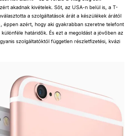
ért akadnak kivételek. Sőt, az USA-n belül is, a T-
választotta a szolgáltatások árát a készülékek árától
, éppen azért, hogy aki gyakrabban szeretne telefont
a különféle határidők. És ezt a megoldást a jövőben az
yanis szolgáltatóktól független részletfizetési, kvázi