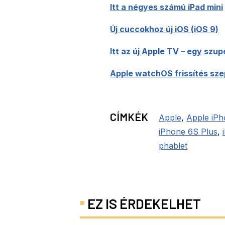
Itt a négyes számú iPad mini
Új cuccokhoz új iOS (iOS 9)
Itt az új Apple TV – egy szup
Apple watchOS frissítés sz
CÍMKÉK
Apple
,
Apple iPh
iPhone 6S Plus
,
phablet
EZ IS ÉRDEKELHET