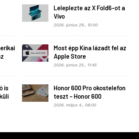
Leleplezte az X Fold6-ot a
Vivo
z
2026. június 29., 10:00
rikai
Most épp Kína lázadt fel az
az
Apple Store
monopolhelyzete ellen
2026. június 25., 11:45
 is
Honor 600 Pro okostelefon
küli
teszt – Honor 600
kitekintéssel
2026. május 4., 08:00