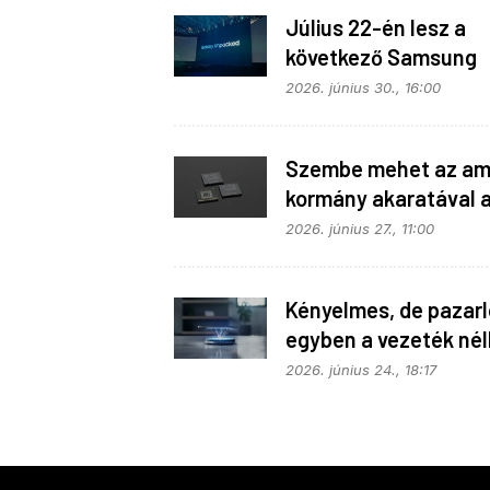
Július 22-én lesz a
következő Samsung
Galaxy Unpacked – e
2026. június 30., 16:00
várható
Szembe mehet az ame
kormány akaratával 
Apple
2026. június 27., 11:00
Kényelmes, de pazarló
egyben a vezeték nél
töltés
2026. június 24., 18:17