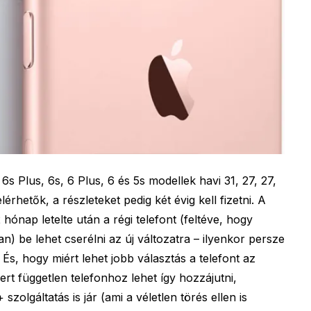
s Plus, 6s, 6 Plus, 6 és 5s modellek havi 31, 27, 27,
elérhetők, a részleteket pedig két évig kell fizetni. A
ónap letelte után a régi telefont (feltéve, hogy
) be lehet cserélni az új változatra – ilyenkor persze
 És, hogy miért lehet jobb választás a telefont az
rt független telefonhoz lehet így hozzájutni,
olgáltatás is jár (ami a véletlen törés ellen is