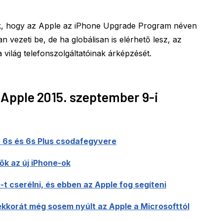
ok, hogy az Apple az iPhone Upgrade Program néven
 vezeti be, de ha globálisan is elérhető lesz, az
a világ telefonszolgáltatóinak árképzését.
 Apple 2015. szeptember 9-i
e 6s és 6s Plus csodafegyvere
ők az új iPhone-ok
t cserélni, és ebben az Apple fog segíteni
ekkorát még sosem nyúlt az Apple a Microsofttól