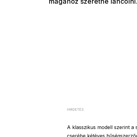
magához szeretné láncolni. 
HIRDETÉS
A klasszikus modell szerint a 
cserébe kétéves hűségszerződés