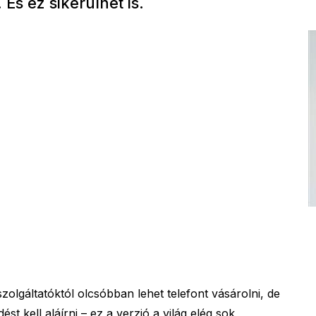
És ez sikerülhet is.
szolgáltatóktól olcsóbban lehet telefont vásárolni, de
t kell aláírni – ez a verzió a világ elég sok