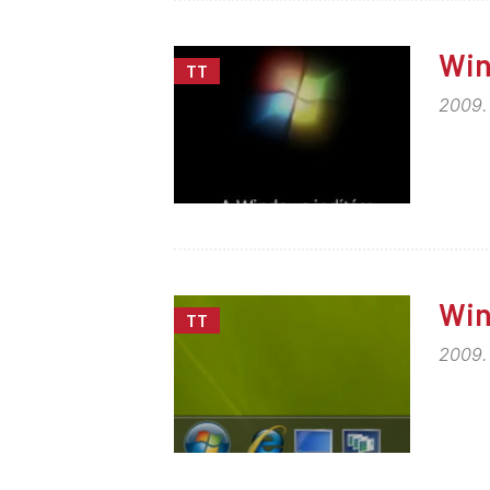
Win
TT
2009. 
Win
TT
2009.