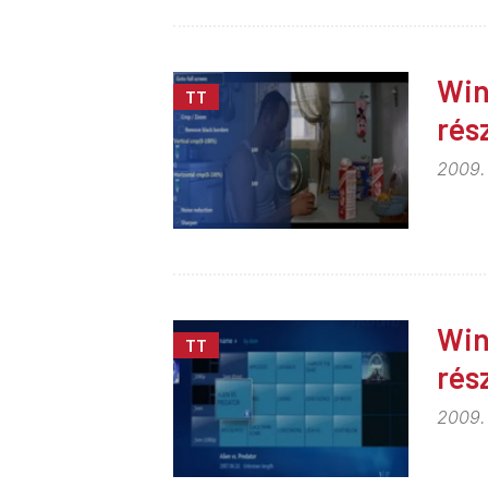
Win
TT
rés
2009.
Win
TT
rés
2009.