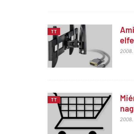
Ami
TT
elf
2008.
Mié
TT
nag
2008.