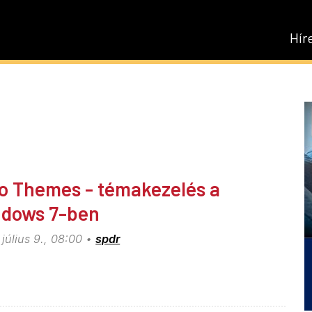
Hír
k
o Themes - témakezelés a
dows 7-ben
július 9., 08:00
spdr