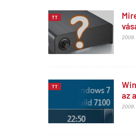
Mir
TT
vás
2009. 
Win
TT
az a
2009. 