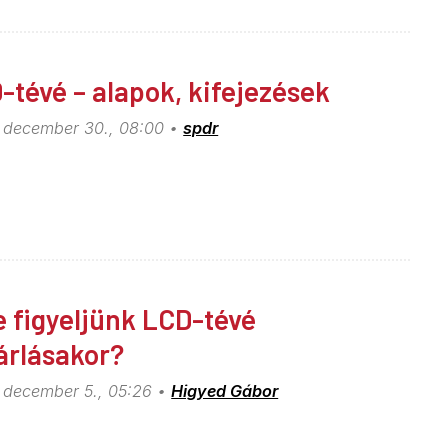
-tévé – alapok, kifejezések
 december 30., 08:00
spdr
e figyeljünk LCD-tévé
árlásakor?
 december 5., 05:26
Higyed Gábor