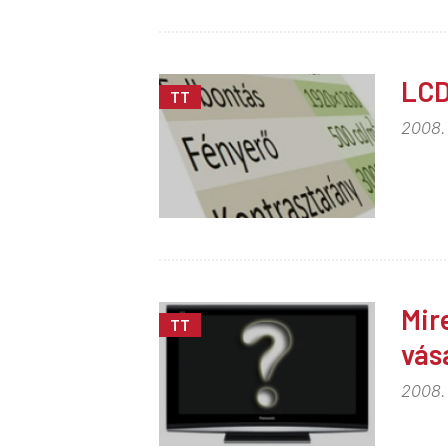
LCD
TT
2008.
Mir
TT
vás
2008.