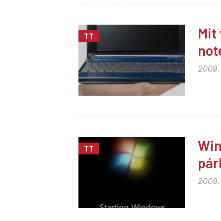
Mit
TT
not
2009.
Win
TT
pár
2009.