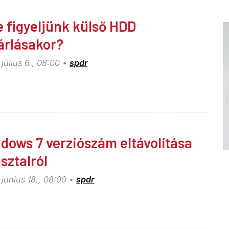
e figyeljünk külső HDD
árlásakor?
július 6., 08:00
spdr
dows 7 verziószám eltávolítása
sztalról
június 18., 08:00
spdr