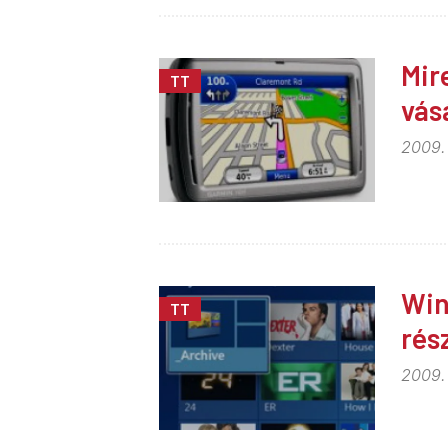
Mir
TT
vás
2009.
Win
TT
rés
2009.